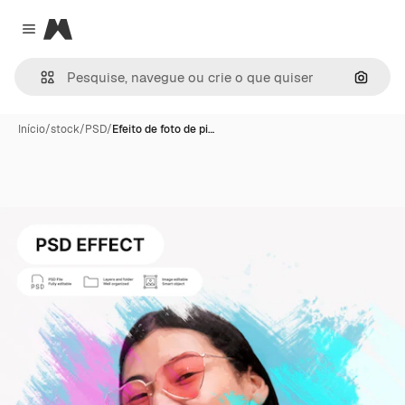
Magnific
Close menu
Pesqui
Início
/
stock
/
PSD
/
Efeito de foto de pi…