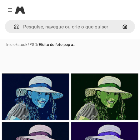
Magnific
Close menu
Pesqui
Início
/
stock
/
PSD
/
Efeito de foto pop a…