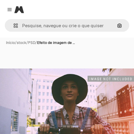
Magnific
Close menu
Pesqui
Início
/
stock
/
PSD
/
Efeito de imagem de …