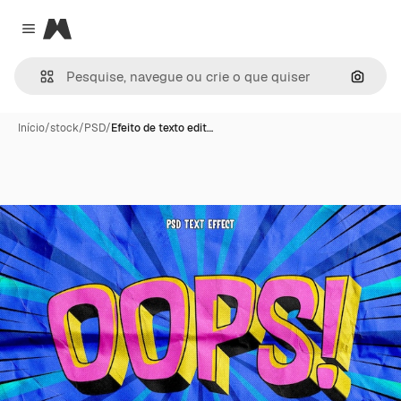
Magnific
Close menu
Pesqui
Início
/
stock
/
PSD
/
Efeito de texto edit…