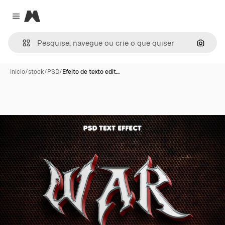
Magnific
Close menu
Pesqui
Início
/
stock
/
PSD
/
Efeito de texto edit…