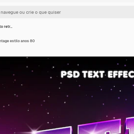
to retr…
intage estilo anos 80