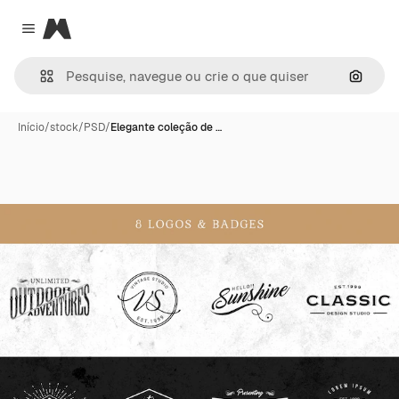
Magnific
Close menu
Pesqui
Início
/
stock
/
PSD
/
Elegante coleção de …