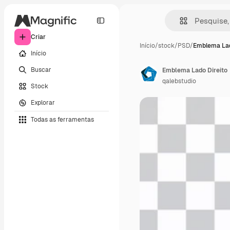
Criar
Início
/
stock
/
PSD
/
Emblema Lad
Início
Buscar
Emblema Lado Direito
qalebstudio
Stock
Explorar
Todas as ferramentas