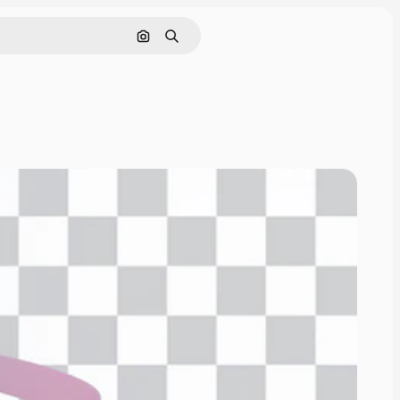
Pesquisar por imagem
Buscar