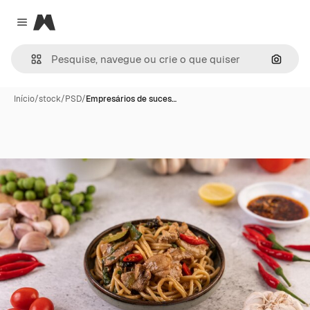
Magnific
Close menu
Pesqui
Início
/
stock
/
PSD
/
Empresários de suces…