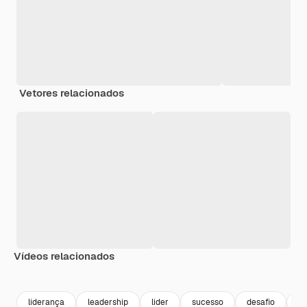
Vetores relacionados
Vídeos relacionados
Premium
Premium
Premium
Premium
liderança
leadership
lider
sucesso
desafio
cr