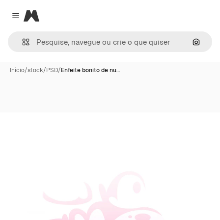
Magnific
Close menu
Pesqui
Início
/
stock
/
PSD
/
Enfeite bonito de nu…