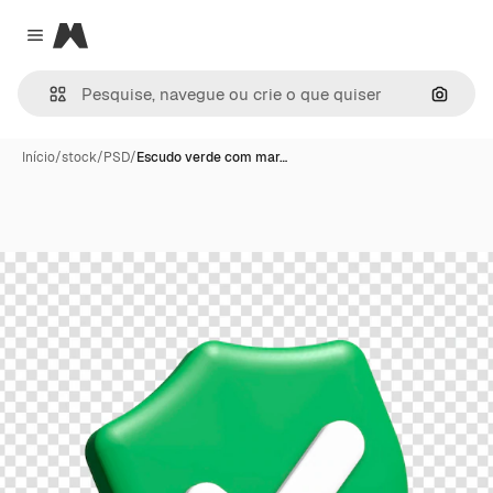
Magnific
Close menu
Pesqui
Início
/
stock
/
PSD
/
Escudo verde com mar…