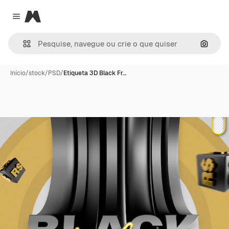
Magnific
Close menu
Pesqui
Início
/
stock
/
PSD
/
Etiqueta 3D Black Fr…