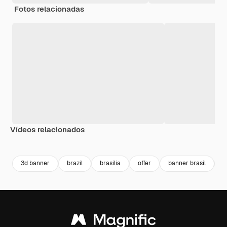
Fotos relacionadas
Vídeos relacionados
Premium
Premium
Premium
Premium
3d banner
brazil
brasilia
offer
banner brasil
3