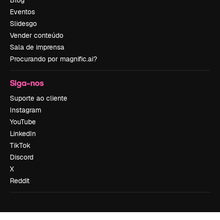
Eventos
Slidesgo
Vender conteúdo
Sala de imprensa
Procurando por magnific.ai?
Siga-nos
Suporte ao cliente
Instagram
YouTube
LinkedIn
TikTok
Discord
X
Reddit
Copyright © 2010-
2026
Freepik Company S.L.U.
Todos os direitos