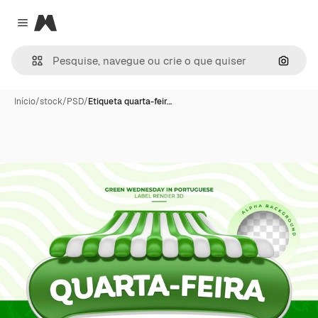
Magnific
Close menu
Pesqui
Início
/
stock
/
PSD
/
Etiqueta quarta-feir…