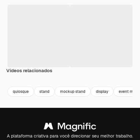
Vídeos relacionados
Premium
Premium
Premium
Premium
quiosque
stand
mockup stand
display
event mock
A plataforma criativa para você direcionar seu melhor trabalho.