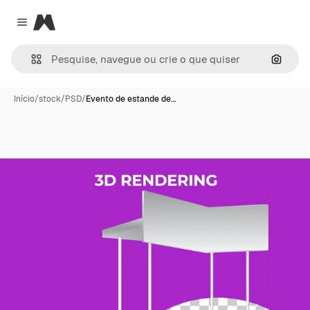
Magnific
Close menu
Pesqui
Início
/
stock
/
PSD
/
Evento de estande de…