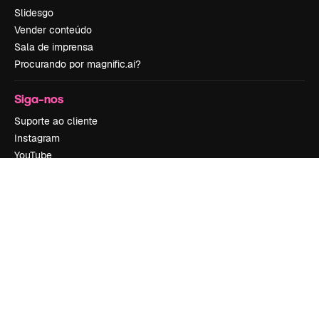
Slidesgo
Vender conteúdo
Sala de imprensa
Procurando por magnific.ai?
Siga-nos
Suporte ao cliente
Instagram
YouTube
LinkedIn
TikTok
Discord
X
Reddit
Copyright © 2010-
2026
Freepik Company S.L.U.
Todos os direitos
reservados
.