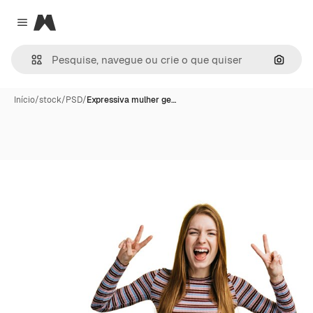
Magnific
Close menu
Pesqui
Início
/
stock
/
PSD
/
Expressiva mulher ge…