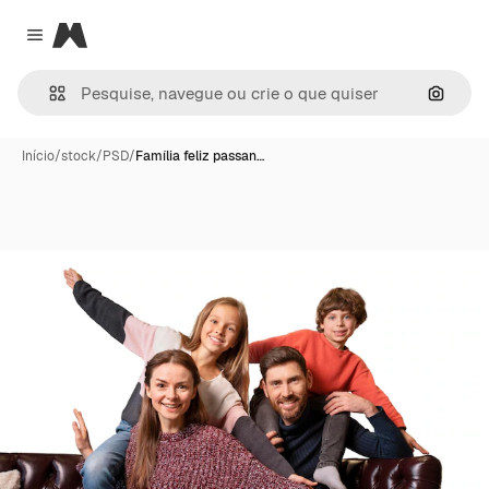
Magnific
Close menu
Pesqui
Início
/
stock
/
PSD
/
Família feliz passan…