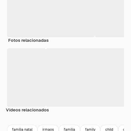
Fotos relacionadas
Vídeos relacionados
familia natal
irmaos
familia
family
child
chri