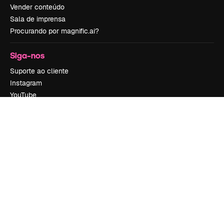
Vender conteúdo
Sala de imprensa
Procurando por magnific.ai?
Siga-nos
Suporte ao cliente
Instagram
YouTube
LinkedIn
TikTok
Discord
X
Reddit
Copyright © 2010-
2026
Freepik Company S.L.U.
Todos os direitos
reservados
.