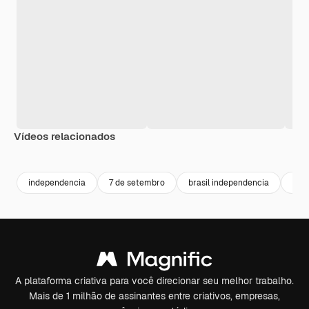
Vídeos relacionados
Premium
Premium
Premium
Premium
independencia
7 de setembro
brasil independencia
bras
A plataforma criativa para você direcionar seu melhor trabalho.
Mais de 1 milhão de assinantes entre criativos, empresas,