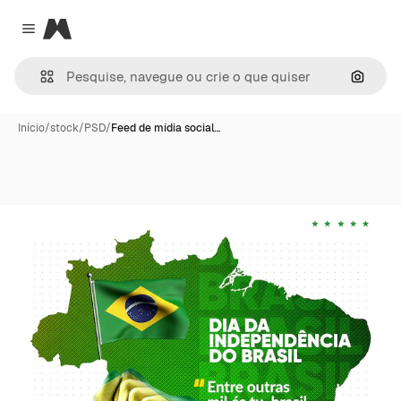
Magnific
Close menu
Pesqui
Início
/
stock
/
PSD
/
Feed de mídia social…