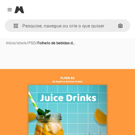
Magnific
Close menu
Pesqui
Início
/
stock
/
PSD
/
Folheto de bebidas d…