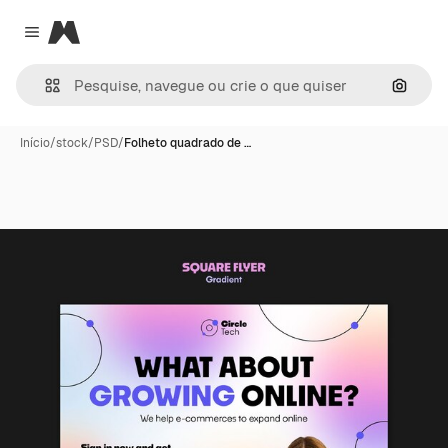
Magnific
Close menu
Pesqui
Início
/
stock
/
PSD
/
Folheto quadrado de …