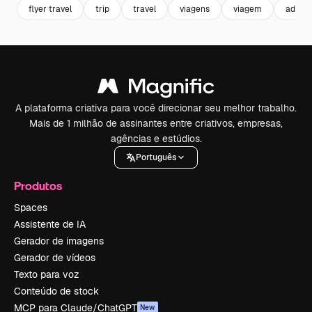
flyer travel
trip
travel
viagens
viagem
adven
A plataforma criativa para você direcionar seu melhor trabalho.
Mais de 1 milhão de assinantes entre criativos, empresas,
agências e estúdios.
Português
Produtos
Spaces
Assistente de IA
Gerador de imagens
Gerador de vídeos
Texto para voz
Conteúdo de stock
MCP para Claude/ChatGPT
New