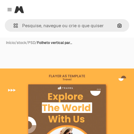
Magnific
Close menu
Pesqui
Início
/
stock
/
PSD
/
Folheto vertical par…