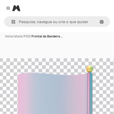
Magnific
Close menu
Pesqui
Início
/
stock
/
PSD
/
Frontal da Bandeira …