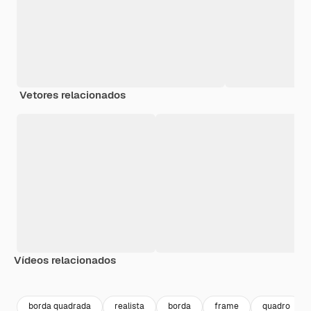
Vetores relacionados
Vídeos relacionados
Premium
Premium
Premium
Premium
borda quadrada
realista
borda
frame
quadro