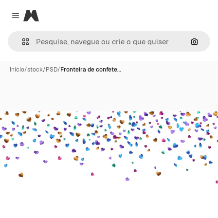
Magnific
Close menu
Pesqui
Início
/
stock
/
PSD
/
Fronteira de confete…