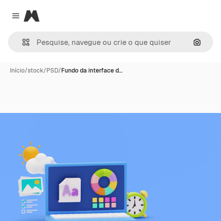
Magnific
Close menu
Pesqui
Início
/
stock
/
PSD
/
Fundo da interface d…