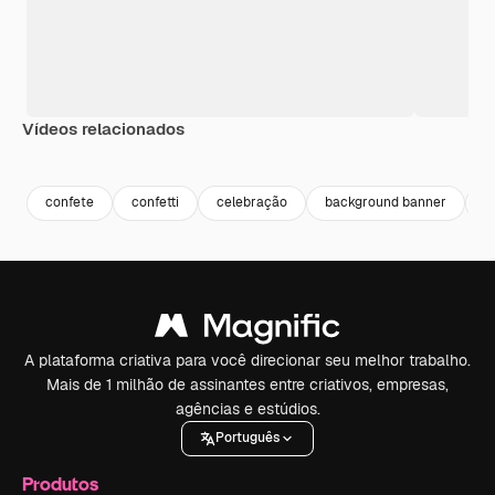
Vídeos relacionados
Premium
Premium
Premium
Premium
confete
confetti
celebração
background banner
b
A plataforma criativa para você direcionar seu melhor trabalho.
Mais de 1 milhão de assinantes entre criativos, empresas,
agências e estúdios.
Português
Produtos