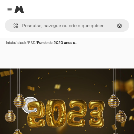
Magnific
Close menu
Pesqui
Início
/
stock
/
PSD
/
Fundo de 2023 anos c…