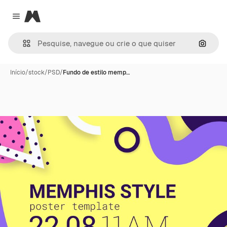
Magnific
Close menu
Pesqui
Início
/
stock
/
PSD
/
Fundo de estilo memp…