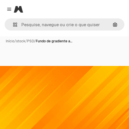
Magnific
Close menu
Pesqui
Início
/
stock
/
PSD
/
Fundo de gradiente a…