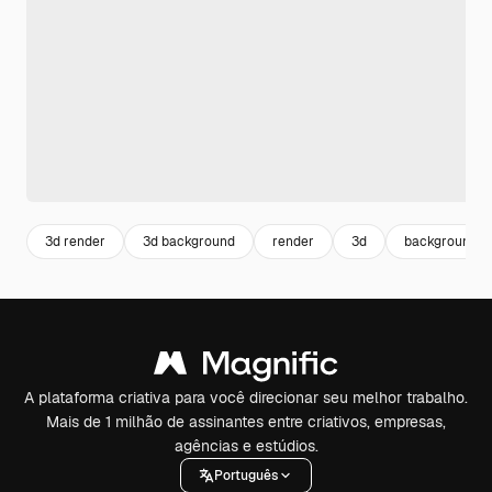
3d render
3d background
render
3d
background 
A plataforma criativa para você direcionar seu melhor trabalho.
Mais de 1 milhão de assinantes entre criativos, empresas,
agências e estúdios.
Português