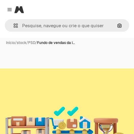
Magnific
Close menu
Pesqui
Início
/
stock
/
PSD
/
Fundo de vendas da i…