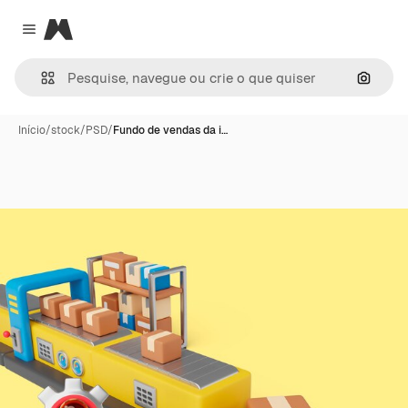
Magnific
Close menu
Pesqui
Início
/
stock
/
PSD
/
Fundo de vendas da i…