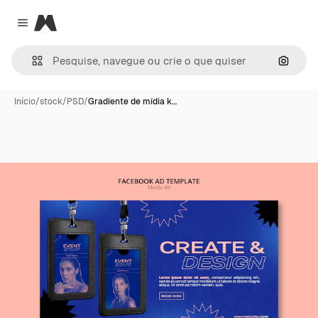
Magnific
Close menu
Pesqui
Início
/
stock
/
PSD
/
Gradiente de mídia k…