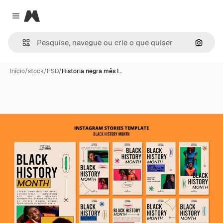
Magnific
Close menu
Pesqui
Início
/
stock
/
PSD
/
História negra mês I…