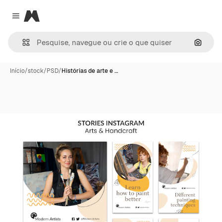
Magnific
Close menu
Pesqui
Início
/
stock
/
PSD
/
Histórias de arte e …