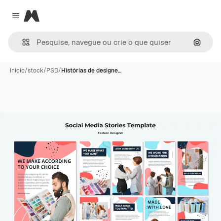
Magnific
Close menu
Pesqui
Início
/
stock
/
PSD
/
Histórias de designe…