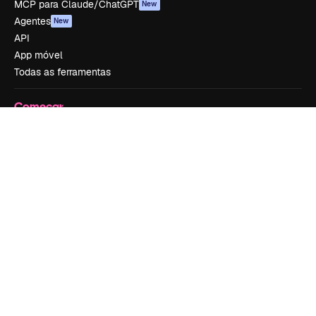
MCP para Claude/ChatGPT
New
Agentes
New
API
App móvel
Todas as ferramentas
Começar
Academy
Documentação
Atendimento
Termos e condições
Política de privacidade
Originais
New
Política de cookies
Central de confiabilidade
Afiliados
Empresas
Empresa