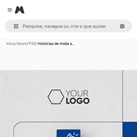
Magnific
Close menu
Pesqui
Início
/
stock
/
PSD
/
Histórias de mídia s…