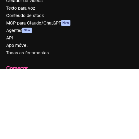
Gerador de vídeos
Texto para voz
Conteúdo de stock
MCP para Claude/ChatGPT
New
Agentes
New
API
App móvel
Todas as ferramentas
Começar
Academy
Documentação
Atendimento
Termos e condições
Política de privacidade
Originais
New
Política de cookies
Central de confiabilidade
Afiliados