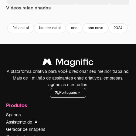
Vídeos relacionados
Premium
Premium
Premium
Premium
feliz natal
banner natal
ano
ano novo
2024
e
A plataforma criativa para você direcionar seu melhor trabalho.
Mais de 1 milhão de assinantes entre criativos, empresas,
agências e estúdios.
Português
Produtos
Spaces
Assistente de IA
Gerador de imagens