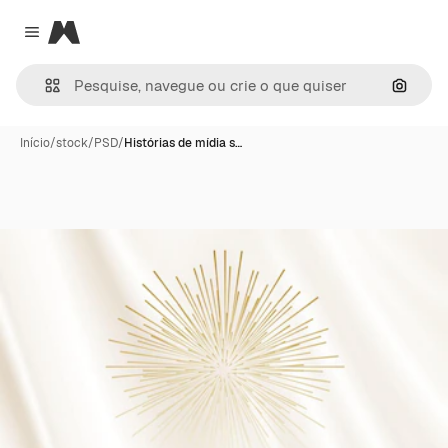
Magnific
Close menu
Pesqui
Início
/
stock
/
PSD
/
Histórias de mídia s…