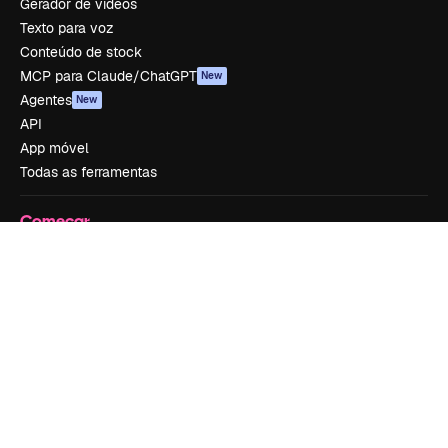
Gerador de vídeos
Texto para voz
Conteúdo de stock
MCP para Claude/ChatGPT
New
Agentes
New
API
App móvel
Todas as ferramentas
Começar
Academy
Documentação
Atendimento
Termos e condições
Política de privacidade
Originais
New
Política de cookies
Central de confiabilidade
Afiliados