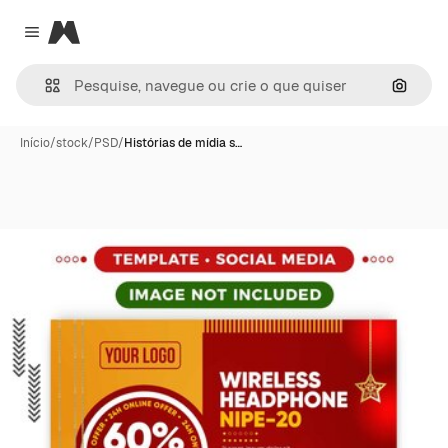
Magnific
Close menu
Pesqui
Início
/
stock
/
PSD
/
Histórias de mídia s…