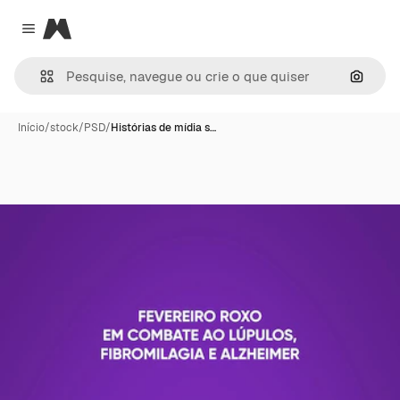
Magnific
Close menu
Pesqui
Início
/
stock
/
PSD
/
Histórias de mídia s…