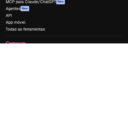
MCP para Claude/ChatGPT
New
Agentes
New
API
App móvel
Todas as ferramentas
Começar
Academy
Documentação
Atendimento
Termos e condições
Política de privacidade
Originais
New
Política de cookies
Central de confiabilidade
Afiliados
Empresas
Empresa