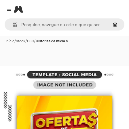
Magnific
Close menu
Pesqui
Início
/
stock
/
PSD
/
Histórias de mídia s…