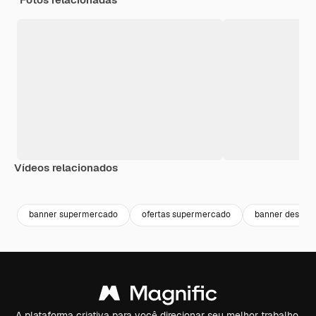
Vídeos relacionados
Premium
Premium
Premium
Premium
Gerado por 
banner supermercado
ofertas supermercado
banner descon
A plataforma criativa para você direcionar seu melhor trabalho.