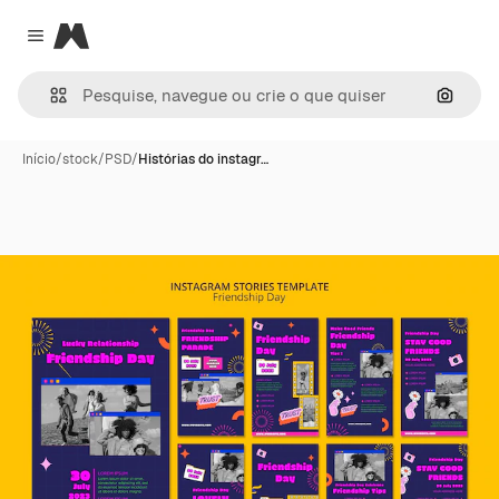
Magnific
Close menu
Pesqui
Início
/
stock
/
PSD
/
Histórias do instagr…