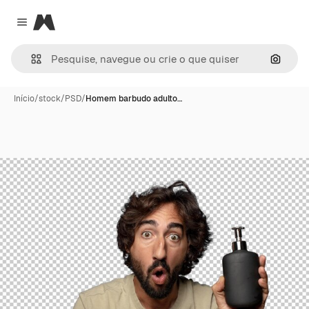
Magnific
Close menu
Pesqui
Início
/
stock
/
PSD
/
Homem barbudo adulto…