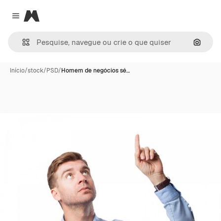
Magnific
Close menu
Pesqui
Início
/
stock
/
PSD
/
Homem de negócios sé…