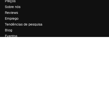
Preços
Sobre nós
Reviews
Emprego
Tendências de pesquisa
Blog
Eventos
Slidesgo
Vender conteúdo
Sala de imprensa
Procurando por magnific.ai?
Siga-nos
Suporte ao cliente
Instagram
YouTube
LinkedIn
TikTok
Discord