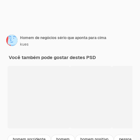
Homem de negócios sério que aponta para cima
kues
Você também pode gostar destes PSD
homem sorridente
homem
homem positivo
pessoa pro