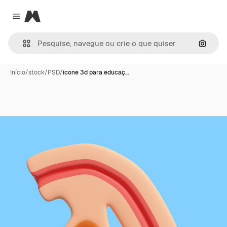
Magnific
Close menu
Pesqui
Início
/
stock
/
PSD
/
ícone 3d para educaç…