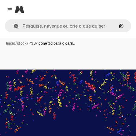
Magnific
Close menu
Pesqui
Início
/
stock
/
PSD
/
ícone 3d para o carn…