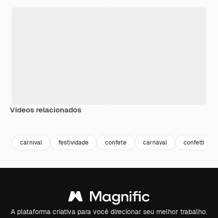
Vídeos relacionados
Premium
Premium
Premium
Premium
Gerado por 
carnival
festividade
confete
carnaval
confetti
A plataforma criativa para você direcionar seu melhor trabalho.