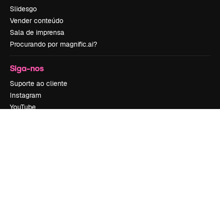
Slidesgo
Vender conteúdo
Sala de imprensa
Procurando por magnific.ai?
Siga-nos
Suporte ao cliente
Instagram
YouTube
LinkedIn
TikTok
Discord
X
Reddit
Copyright © 2010-
2026
Freepik Company S.L.U.
Todos os direitos
reservados
.