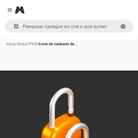
Magnific
Close menu
Pesqui
Início
/
stock
/
PSD
/
Ícone de cadeado de …