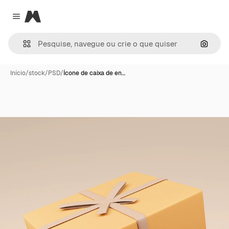
Magnific
Close menu
Pesqui
Início
/
stock
/
PSD
/
Ícone de caixa de en…