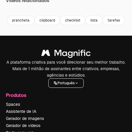
Vídeos relacionados
Premium
Premium
Premium
Premium
prancheta
clipboard
checklist
lista
tarefas
A plataforma criativa para você direcionar seu melhor trabalho.
Mais de 1 milhão de assinantes entre criativos, empresas,
agências e estúdios.
Português
Produtos
Spaces
Assistente de IA
Gerador de imagens
Gerador de vídeos