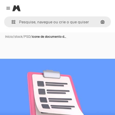
Magnific
Close menu
Pesqui
Início
/
stock
/
PSD
/
ícone de documento d…