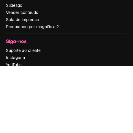
Slidesgo
Vender conteúdo
Sala de imprensa
Procurando por magnific.ai?
Siga-nos
Suporte ao cliente
Instagram
YouTube
LinkedIn
TikTok
Discord
X
Reddit
Copyright © 2010-
2026
Freepik Company S.L.U.
Todos os direitos
reservados
.