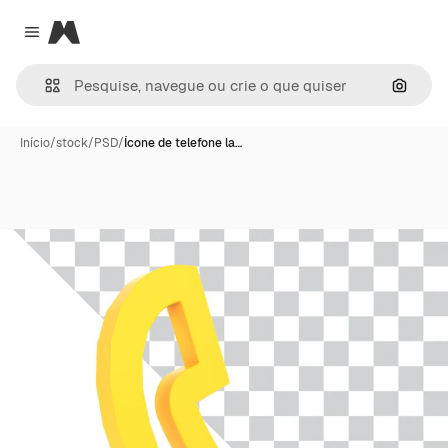
Magnific
Close menu
Pesqui
Início
/
stock
/
PSD
/
Ícone de telefone la…