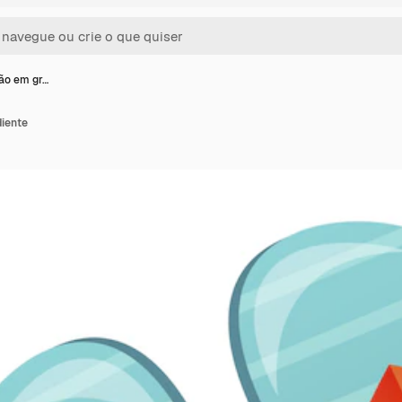
ão em gr…
diente