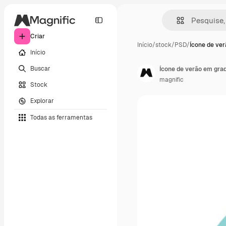
Criar
Início
/
stock
/
PSD
/
Ícone de ver
Início
Buscar
Ícone de verão em gra
magnific
Stock
Explorar
Todas as ferramentas