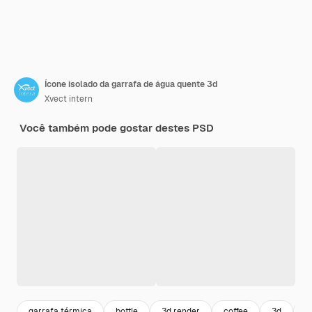
Ícone isolado da garrafa de água quente 3d
Xvect intern
Você também pode gostar destes PSD
garrafa térmica
bottle
3d render
coffee
3d
g