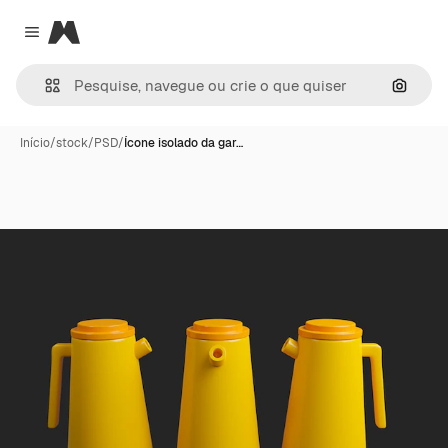
Magnific
Close menu
Pesqui
Início
/
stock
/
PSD
/
Ícone isolado da gar…