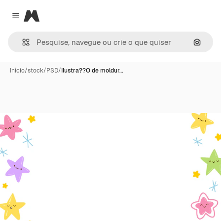
Magnific
Close menu
Pesqui
Início
/
stock
/
PSD
/
Ilustra??O de moldur…