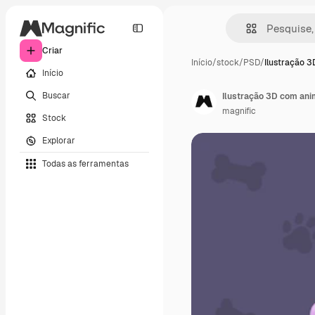
Criar
Início
/
stock
/
PSD
/
Ilustração 
Início
Buscar
Ilustração 3D com ani
magnific
Stock
Explorar
Todas as ferramentas